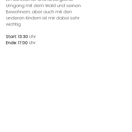
Umgang mit dem Wald und seinen 
Bewohnern, aber auch mit den 
anderen Kindern ist mir dabei sehr 
wichtig.
Start: 13:30
 Uhr 
Ende: 17:00
 Uhr
Treffpunkt: 
PP der kath. Kirche 
Hombrechtikon
Mitnehmen: 
Genügend Trinken. Teller 
(Schüssel) Besteck und Becher
Mehr anzeigen
Diese Veranstaltung teilen