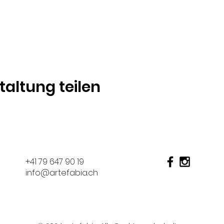
taltung teilen
+41 79 647 90 19
info@artefabia.ch