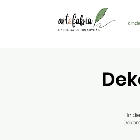
Kind
Deko
In d
Dekoma