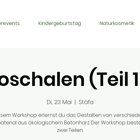
erevents
Kindergeburtstag
Naturkosmetik
schalen (Teil 1
Di., 23. Mai
  |  
Stäfa
iesem Workshop erlernst du das Gestalten von verschie
terial aus ökologischem Betonharz. Der Workshop best
zwei Teilen.